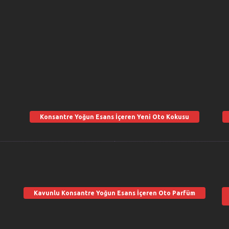
Konsantre Yoğun Esans İçeren Yeni Oto Kokusu
Kavunlu Konsantre Yoğun Esans İçeren Oto Parfüm