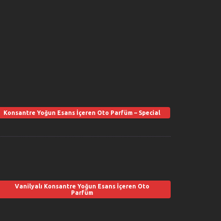
Konsantre Yoğun Esans İçeren Oto Parfüm – Special
Vanilyalı Konsantre Yoğun Esans İçeren Oto
Parfüm