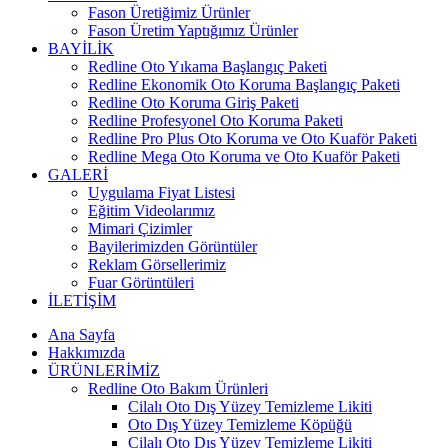
Fason Üretiğimiz Ürünler
Fason Üretim Yaptığımız Ürünler
BAYİLİK
Redline Oto Yıkama Başlangıç Paketi
Redline Ekonomik Oto Koruma Başlangıç Paketi
Redline Oto Koruma Giriş Paketi
Redline Profesyonel Oto Koruma Paketi
Redline Pro Plus Oto Koruma ve Oto Kuaför Paketi
Redline Mega Oto Koruma ve Oto Kuaför Paketi
GALERİ
Uygulama Fiyat Listesi
Eğitim Videolarımız
Mimari Çizimler
Bayilerimizden Görüntüler
Reklam Görsellerimiz
Fuar Görüntüleri
İLETİŞİM
Ana Sayfa
Hakkımızda
ÜRÜNLERİMİZ
Redline Oto Bakım Ürünleri
Cilalı Oto Dış Yüzey Temizleme Likiti
Oto Dış Yüzey Temizleme Köpüğü
Cilalı Oto Dış Yüzey Temizleme Likiti