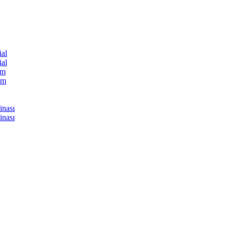
ial
ial
üm
üm
inası
inası