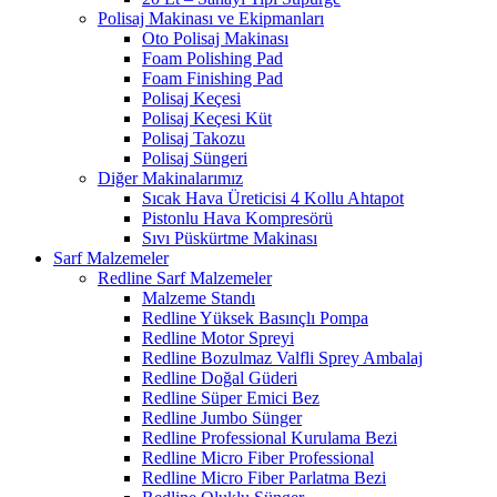
Polisaj Makinası ve Ekipmanları
Oto Polisaj Makinası
Foam Polishing Pad
Foam Finishing Pad
Polisaj Keçesi
Polisaj Keçesi Küt
Polisaj Takozu
Polisaj Süngeri
Diğer Makinalarımız
Sıcak Hava Üreticisi 4 Kollu Ahtapot
Pistonlu Hava Kompresörü
Sıvı Püskürtme Makinası
Sarf Malzemeler
Redline Sarf Malzemeler
Malzeme Standı
Redline Yüksek Basınçlı Pompa
Redline Motor Spreyi
Redline Bozulmaz Valfli Sprey Ambalaj
Redline Doğal Güderi
Redline Süper Emici Bez
Redline Jumbo Sünger
Redline Professional Kurulama Bezi
Redline Micro Fiber Professional
Redline Micro Fiber Parlatma Bezi