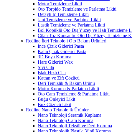
Motor Temizleme Likiti
Oto Torpido Temizleme ve Parlatma Likiti
Detaylı İç Temizleme Likiti
Jant Temizleme ve Parlatma Likiti
Lastik Temizleme ve Parlatma Likiti
Bol Köpüklü Oto Dış Yüzey ve Halı Temizleme Li
Cilalı Toz Konsantre Oto Dış Yüzey Temizleme 
Redline İleri Teknoloji Oto Bakım Ürünleri
İnce Çizik Giderici Pasta
Kalın Çizik Giderici Pasta
3D Boya Koruma
Hare Giderici Wax
Sıvı Cila
Islak Hızlı Cila
Katran ve Zift Çözücü
Deri Temizlik & Bakım Ürünü
Motor Koruma & Parlatma Likiti
Oto Cam Temizleme & Parlatma Likiti
Buğu Önleyici Likit
Buz Çözücü Likit
Redline Nano Teknolojik Ürünler
Nano Teknoloji Seramik Kaplama
Nano Teknoloji Cam Koruma
Nano Teknoloji Tekstil ve Deri Koruma
Nano Teknolojik Plastik, Vinil Koruma