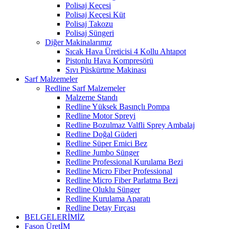
Polisaj Keçesi
Polisaj Keçesi Küt
Polisaj Takozu
Polisaj Süngeri
Diğer Makinalarımız
Sıcak Hava Üreticisi 4 Kollu Ahtapot
Pistonlu Hava Kompresörü
Sıvı Püskürtme Makinası
Sarf Malzemeler
Redline Sarf Malzemeler
Malzeme Standı
Redline Yüksek Basınçlı Pompa
Redline Motor Spreyi
Redline Bozulmaz Valfli Sprey Ambalaj
Redline Doğal Güderi
Redline Süper Emici Bez
Redline Jumbo Sünger
Redline Professional Kurulama Bezi
Redline Micro Fiber Professional
Redline Micro Fiber Parlatma Bezi
Redline Oluklu Sünger
Redline Kurulama Aparatı
Redline Detay Fırçası
BELGELERİMİZ
Fason ÜretİM