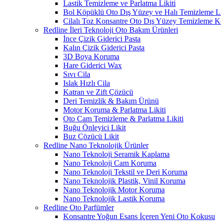
Lastik Temizleme ve Parlatma Likiti
Bol Köpüklü Oto Dış Yüzey ve Halı Temizleme Li
Cilalı Toz Konsantre Oto Dış Yüzey Temizleme 
Redline İleri Teknoloji Oto Bakım Ürünleri
İnce Çizik Giderici Pasta
Kalın Çizik Giderici Pasta
3D Boya Koruma
Hare Giderici Wax
Sıvı Cila
Islak Hızlı Cila
Katran ve Zift Çözücü
Deri Temizlik & Bakım Ürünü
Motor Koruma & Parlatma Likiti
Oto Cam Temizleme & Parlatma Likiti
Buğu Önleyici Likit
Buz Çözücü Likit
Redline Nano Teknolojik Ürünler
Nano Teknoloji Seramik Kaplama
Nano Teknoloji Cam Koruma
Nano Teknoloji Tekstil ve Deri Koruma
Nano Teknolojik Plastik, Vinil Koruma
Nano Teknolojik Motor Koruma
Nano Teknolojik Lastik Koruma
Redline Oto Parfümler
Konsantre Yoğun Esans İçeren Yeni Oto Kokusu