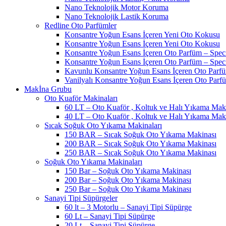
Nano Teknolojik Motor Koruma
Nano Teknolojik Lastik Koruma
Redline Oto Parfümler
Konsantre Yoğun Esans İçeren Yeni Oto Kokusu
Konsantre Yoğun Esans İçeren Yeni Oto Kokusu
Konsantre Yoğun Esans İçeren Oto Parfüm – Spec
Konsantre Yoğun Esans İçeren Oto Parfüm – Spec
Kavunlu Konsantre Yoğun Esans İçeren Oto Parf
Vanilyalı Konsantre Yoğun Esans İçeren Oto Parf
Makİna Grubu
Oto Kuaför Makinaları
60 LT – Oto Kuaför , Koltuk ve Halı Yıkama Mak
40 LT – Oto Kuaför , Koltuk ve Halı Yıkama Mak
Sıcak Soğuk Oto Yıkama Makinaları
150 BAR – Sıcak Soğuk Oto Yıkama Makinası
200 BAR – Sıcak Soğuk Oto Yıkama Makinası
250 BAR – Sıcak Soğuk Oto Yıkama Makinası
Soğuk Oto Yıkama Makinaları
150 Bar – Soğuk Oto Yıkama Makinası
200 Bar – Soğuk Oto Yıkama Makinası
250 Bar – Soğuk Oto Yıkama Makinası
Sanayi Tipi Süpürgeler
60 lt – 3 Motorlu – Sanayi Tipi Süpürge
60 Lt – Sanayi Tipi Süpürge
20 Lt – Sanayi Tipi Süpürge