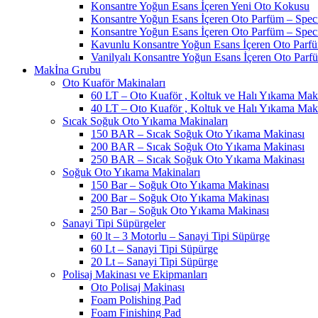
Konsantre Yoğun Esans İçeren Yeni Oto Kokusu
Konsantre Yoğun Esans İçeren Oto Parfüm – Spec
Konsantre Yoğun Esans İçeren Oto Parfüm – Spec
Kavunlu Konsantre Yoğun Esans İçeren Oto Parf
Vanilyalı Konsantre Yoğun Esans İçeren Oto Parf
Makİna Grubu
Oto Kuaför Makinaları
60 LT – Oto Kuaför , Koltuk ve Halı Yıkama Mak
40 LT – Oto Kuaför , Koltuk ve Halı Yıkama Mak
Sıcak Soğuk Oto Yıkama Makinaları
150 BAR – Sıcak Soğuk Oto Yıkama Makinası
200 BAR – Sıcak Soğuk Oto Yıkama Makinası
250 BAR – Sıcak Soğuk Oto Yıkama Makinası
Soğuk Oto Yıkama Makinaları
150 Bar – Soğuk Oto Yıkama Makinası
200 Bar – Soğuk Oto Yıkama Makinası
250 Bar – Soğuk Oto Yıkama Makinası
Sanayi Tipi Süpürgeler
60 lt – 3 Motorlu – Sanayi Tipi Süpürge
60 Lt – Sanayi Tipi Süpürge
20 Lt – Sanayi Tipi Süpürge
Polisaj Makinası ve Ekipmanları
Oto Polisaj Makinası
Foam Polishing Pad
Foam Finishing Pad