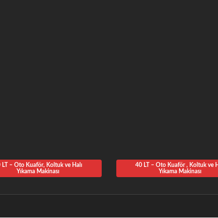
 LT – Oto Kuaför, Koltuk ve Halı
40 LT – Oto Kuaför , Koltuk ve H
Yıkama Makinası
Yıkama Makinası