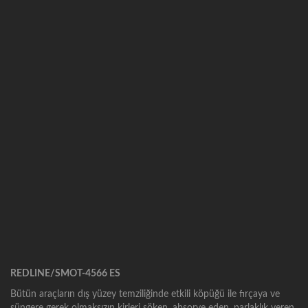
REDLINE/SMOT-4566 ES
Bütün araçların dış yüzey temziliğinde etkili köpüğü ile fırçaya ve
süngere gerek olmaksızın kirleri söken, absorve eden, parlaklık veren